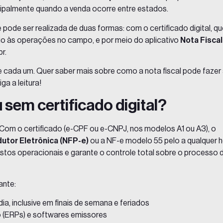
cipalmente quando a venda ocorre entre estados.
e pode ser realizada de duas formas: com o certificado digital, q
io às operações no campo, e por meio do aplicativo
Nota Fiscal
r.
e cada um. Quer saber mais sobre como a nota fiscal pode fazer
iga a leitura!
 sem certificado digital?
 Com o certificado (e-CPF ou e-CNPJ, nos modelos A1 ou A3), o
dutor Eletrônica (NFP-e)
ou a NF-e modelo 55 pelo a qualquer 
 custos operacionais e garante o controle total sobre o processo 
ante:
ia, inclusive em finais de semana e feriados
 (
ERPs
) e softwares emissores