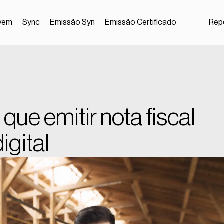
vem
Sync
Emissão Syn
Emissão Certificado
Repo
 que emitir nota fiscal
igital