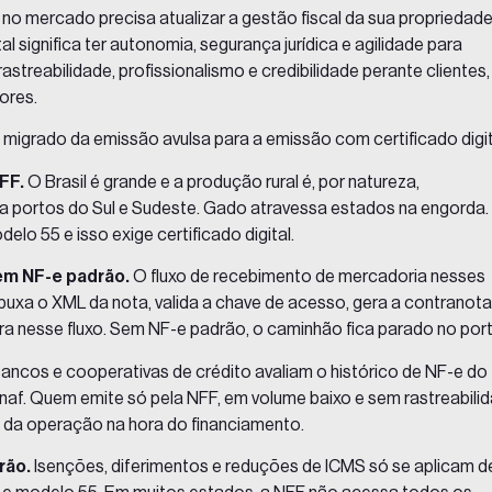
 no mercado precisa atualizar a gestão fiscal da sua propriedade
al significa ter
autonomia
, segurança jurídica e agilidade para
treabilidade, profissionalismo e credibilidade perante clientes,
ores.
êm migrado da emissão avulsa para a emissão com certificado digi
FF.
O Brasil é grande e a produção rural é, por natureza,
a portos do Sul e Sudeste. Gado atravessa estados na engorda.
lo 55 e isso exige certificado digital.
gem NF-e padrão.
O fluxo de recebimento de mercadoria nesses
xa o XML da nota, valida a chave de acesso, gera a contranota
a nesse fluxo. Sem NF-e padrão, o caminhão fica parado no por
ancos e cooperativas de crédito avaliam o histórico de NF-e do
ronaf. Quem emite só pela NFF, em volume baixo e sem rastreabili
e da operação na hora do financiamento.
rão.
Isenções, diferimentos e reduções de ICMS só se aplicam d