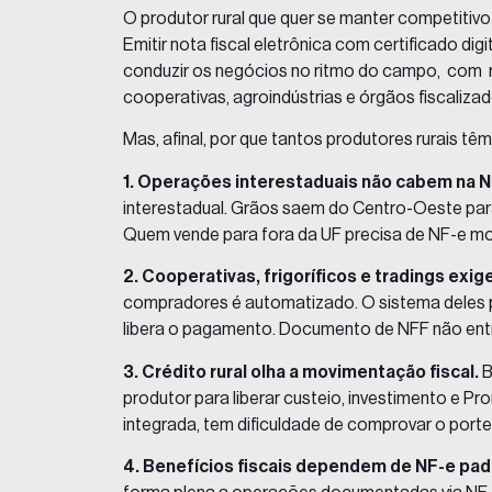
O produtor rural que quer se manter competitivo
Emitir nota fiscal eletrônica com certificado digit
conduzir os negócios no ritmo do campo, com ras
cooperativas, agroindústrias e órgãos fiscalizad
Mas, afinal, por que tantos produtores rurais t
1. Operações interestaduais não cabem na N
interestadual. Grãos saem do Centro-Oeste par
Quem vende para fora da UF precisa de NF-e mode
2. Cooperativas, frigoríficos e tradings exi
compradores é automatizado. O sistema deles pu
libera o pagamento. Documento de NFF não entr
3. Crédito rural olha a movimentação fiscal.
B
produtor para liberar custeio, investimento e P
integrada, tem dificuldade de comprovar o port
4. Benefícios fiscais dependem de NF-e pad