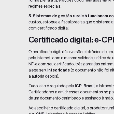
forma plena a operações documentadas via NF-
regimes especiais.
5. Sistemas de gestão rural só funcionam com
custos, estoque e fiscal precisa que o sistema
com certificado digital.
Certificado digital: e-
O certificado digital é a versão eletrônica de
pela internet, com a mesma validade jurídica d
NF-e com seu certificado, três garantias entr
alega ser),
integridade
(o documento não foi al
a autoria depois).
Tudo isso é regulado pela
ICP-Brasil
, a Infraes
Certificadoras a emitir esses documentos no paí
de um documento carimbado e assinado à mão.
Ao escolher o certificado digital, o produtor rura