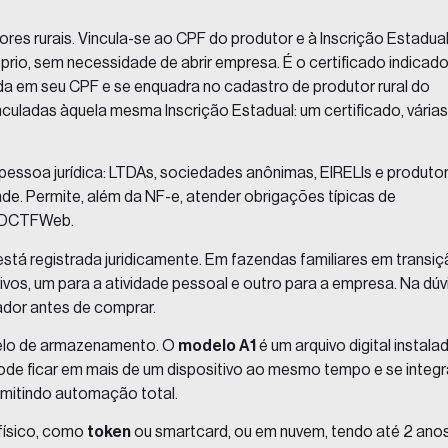
es rurais. Vincula-se ao CPF do produtor e à Inscrição Estadua
prio, sem necessidade de abrir empresa. É o certificado indicad
ada em seu CPF e se enquadra no cadastro de produtor rural do
culadas àquela mesma Inscrição Estadual: um certificado, várias
essoa jurídica: LTDAs, sociedades anônimas, EIRELIs e produto
ade. Permite, além da NF-e, atender obrigações típicas de
, DCTFWeb.
stá registrada juridicamente. Em fazendas familiares em transi
ivos, um para a atividade pessoal e outro para a empresa. Na dúv
dor antes de comprar.
odelo de armazenamento. O
modelo A1
é um arquivo digital instala
pode ficar em mais de um dispositivo ao mesmo tempo e se integr
rmitindo automação total.
físico, como
token
ou smartcard, ou em nuvem, tendo até 2 ano