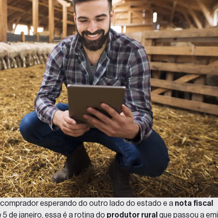
 comprador esperando do outro lado do estado e a
nota fiscal
5 de janeiro, essa é a rotina do
produtor rural
que passou a emit