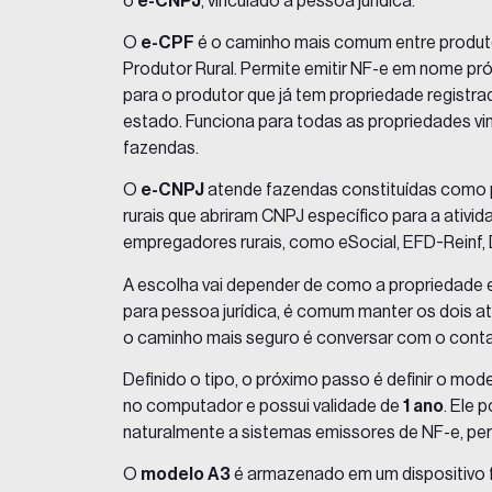
o
e-CNPJ
, vinculado à pessoa jurídica.
O
e-CPF
é o caminho mais comum entre produtor
Produtor Rural. Permite emitir NF-e em nome pró
para o produtor que já tem propriedade registr
estado. Funciona para todas as propriedades vin
fazendas.
O
e-CNPJ
atende fazendas constituídas como p
rurais que abriram CNPJ específico para a ativid
empregadores rurais, como eSocial, EFD-Reinf
A escolha vai depender de como a propriedade e
para pessoa jurídica, é comum manter os dois at
o caminho mais seguro é conversar com o conta
Definido o tipo, o próximo passo é definir o m
no computador e possui validade de
1 ano
. Ele 
naturalmente a sistemas emissores de NF-e, pe
O
modelo A3
é armazenado em um dispositivo 