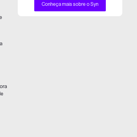
Conheça mais sobre o Syn
ue
 a
hora
de