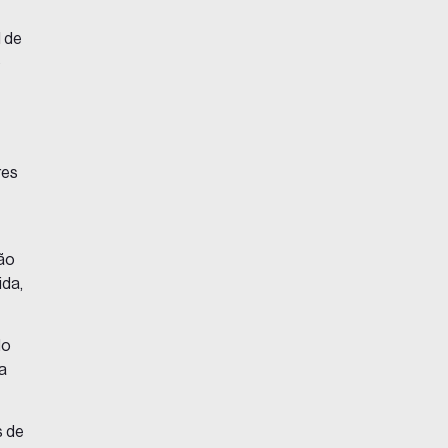
l de
o
res
ção
ida,
do
a
s de