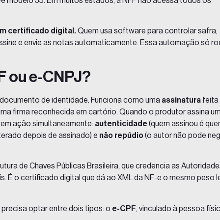
e modelo 55. Em muitos estados, a NFF não acessa todos os
 certificado digital.
Quem usa software para controlar safra,
 assine e envie as notas automaticamente. Essa automação só r
CPF ou e-CNPJ?
 um documento de identidade. Funciona como uma
assinatura
feita
e uma firma reconhecida em cartório. Quando o produtor assina u
am em ação simultaneamente:
autenticidade
(quem assinou é qu
terado depois de assinado) e
não repúdio
(o autor não pode ne
trutura de Chaves Públicas Brasileira, que credencia as Autoridad
s. É o certificado digital que dá ao XML da NF-e o mesmo peso l
l precisa optar entre dois tipos: o
e-CPF
, vinculado à pessoa físic