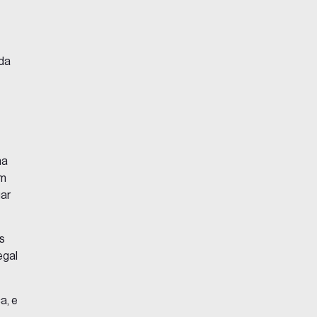
oda
ma
em
gar
es
egal
a, e