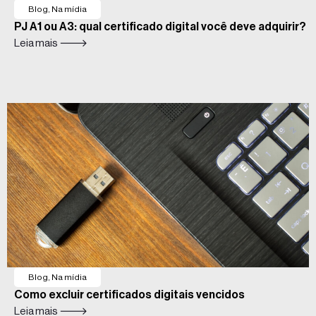
Blog
,
Na mídia
PJ A1 ou A3: qual certificado digital você deve adquirir?
Leia mais 🡒
Blog
,
Na mídia
Como excluir certificados digitais vencidos
Leia mais 🡒