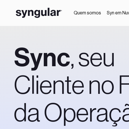
Quem somos
Syn em Nu
Sync
, seu
Cliente no 
da Operaç