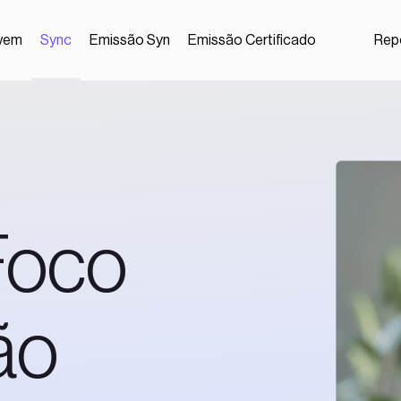
vem
Sync
Emissão Syn
Emissão Certificado
Repo
Foco
ão