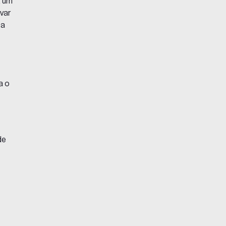
, um
var
 a
a o
de