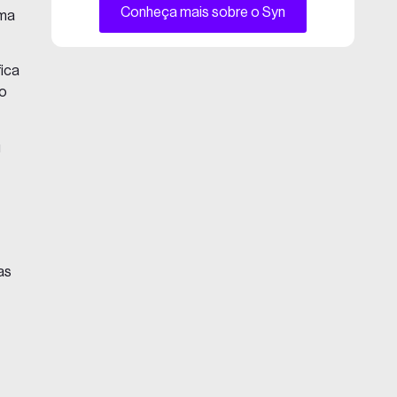
Conheça mais sobre o Syn
uma
fica
do
u
as