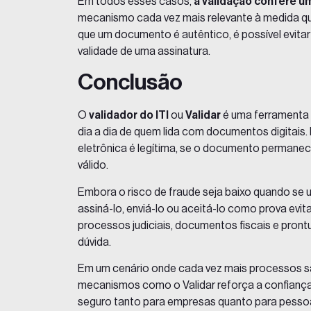
Em todos esses casos,
a validação confere 
mecanismo cada vez mais relevante à medida qu
que um documento é autêntico, é possível evitar
validade de uma assinatura.
Conclusão
O
validador do ITI
ou
Validar
é uma ferramenta g
dia a dia de quem lida com documentos digitais.
eletrônica é legítima, se o documento permanece 
válido.
Embora o risco de fraude seja baixo quando se 
assiná-lo, enviá-lo ou aceitá-lo como prova evi
processos judiciais, documentos fiscais e pron
dúvida.
Em um cenário onde cada vez mais processos sa
mecanismos como o Validar reforça a confiança
seguro tanto para empresas quanto para pessoa