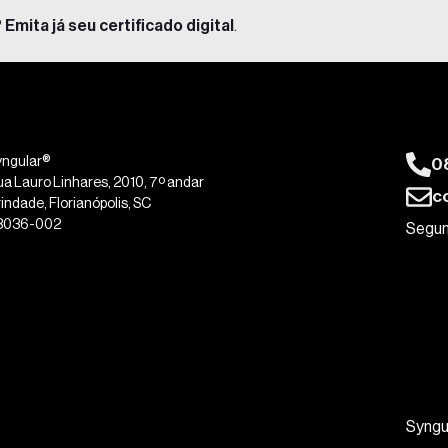
?
Emita já seu certificado digital
.
0
yngular®
ua Lauro Linhares, 2010, 7º andar
c
indade, Florianópolis, SC
8036-002
Segun
Syngu