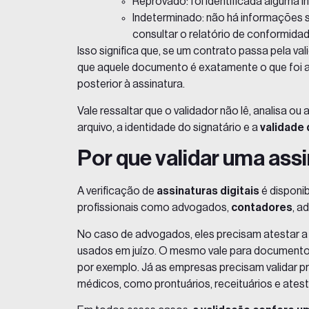
Reprovado: foi identificada alguma 
Indeterminado: não há informações s
consultar o relatório de conformida
Isso significa que, se um contrato passa pela v
que aquele documento é exatamente o que foi a
posterior à assinatura.
Vale ressaltar que o validador não lê, analisa o
arquivo, a identidade do signatário e a
validade 
Por que validar uma assi
A verificação de
assinaturas digitais
é disponi
profissionais como advogados,
contadores
, a
No caso de advogados, eles precisam atestar a
usados em juízo. O mesmo vale para documentos
por exemplo. Já as empresas precisam validar 
médicos, como prontuários, receituários e ate