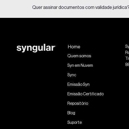
Quer assinar documentos com validade jurídica
Home
S
R
Quem somos
Tr
8
Syn em Nuvem
Sync
Emissão Syn
Emissão Certificado
Repositório
Blog
Suporte