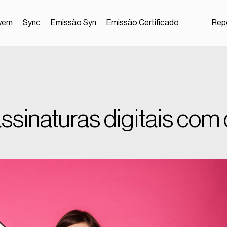
vem
Sync
Emissão Syn
Emissão Certificado
Repo
 assinaturas digitais com