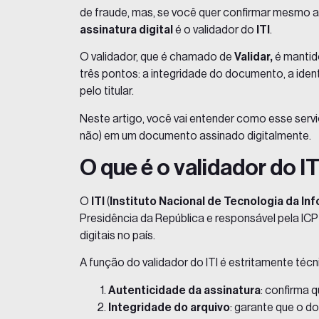
de fraude, mas, se você quer confirmar mesmo a
assinatura digital
é o validador do
ITI
.
O validador, que é chamado de
Validar,
é mantido
três pontos: a integridade do documento, a ident
pelo titular.
Neste artigo, você vai entender como esse serviç
não) em um documento assinado digitalmente.
O que é o validador do IT
O
ITI
(
Instituto Nacional de Tecnologia da I
Presidência da República e responsável pela
ICP
digitais no país.
A função do validador do ITI é estritamente técn
Autenticidade da assinatura
: confirma q
Integridade do arquivo
: garante que o d