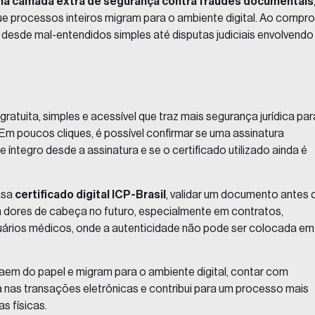
uma camada extra de segurança contra fraudes documentais
e processos inteiros migram para o ambiente digital. Ao compro
 desde mal-entendidos simples até disputas judiciais envolvendo
ratuita, simples e acessível que traz mais segurança jurídica par
 Em poucos cliques, é possível confirmar se uma assinatura
íntegro desde a assinatura e se o certificado utilizado ainda é
usa
certificado digital ICP-Brasil
, validar um documento antes 
ta dores de cabeça no futuro, especialmente em contratos,
tuários médicos, onde a
autenticidade
não pode ser colocada em
em do papel e migram para o ambiente digital, contar com
 nas transações eletrônicas e contribui para um processo mais
s físicas.