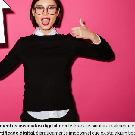
mentos assinados digitalmente
é se a assinatura realmente é
tificado digital
, é praticamente impossível que exista algum tip