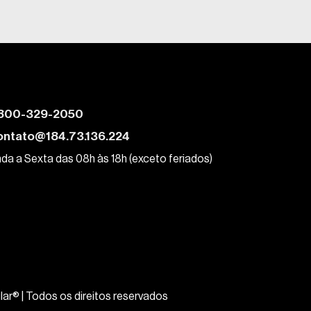
800-329-2050
ontato@184.73.136.224
da a Sexta das 08h às 18h (exceto feriados)
lar® | Todos os direitos reservados