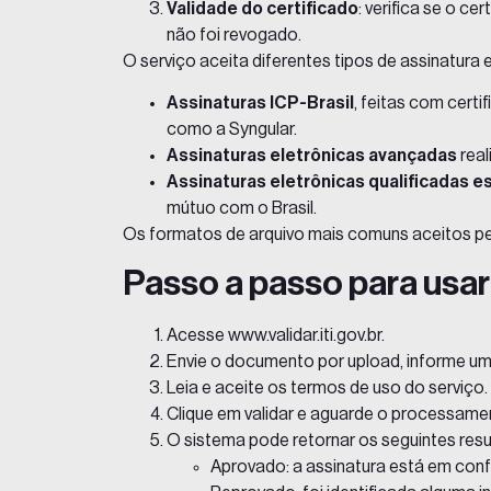
Validade do certificado
: verifica se o c
não foi revogado.
O serviço aceita diferentes tipos de
assinatura 
Assinaturas ICP-Brasil
, feitas com certi
como a Syngular.
Assinaturas eletrônicas avançadas
real
Assinaturas eletrônicas qualificadas e
mútuo com o Brasil.
Os formatos de arquivo mais comuns aceitos p
Passo a passo para usar 
Acesse
www.validar.iti.gov.br
.
Envie o documento por upload, informe u
Leia e aceite os termos de uso do serviço.
Clique em validar e aguarde o processame
O sistema pode retornar os seguintes resu
Aprovado: a assinatura está em conf