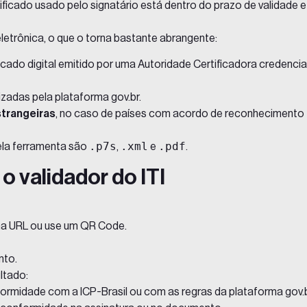
ertificado usado pelo signatário está dentro do prazo de validade e
eletrônica
, o que o torna bastante abrangente:
ficado digital emitido por uma Autoridade Certificadora credenci
izadas pela plataforma gov.br.
strangeiras
, no caso de países com acordo de reconhecimento
.p7s
.xml
.pdf
ela ferramenta são
,
e
.
o validador do ITI
ma URL ou use um QR Code.
nto.
ltado:
ormidade com a ICP-Brasil ou com as regras da plataforma gov.b