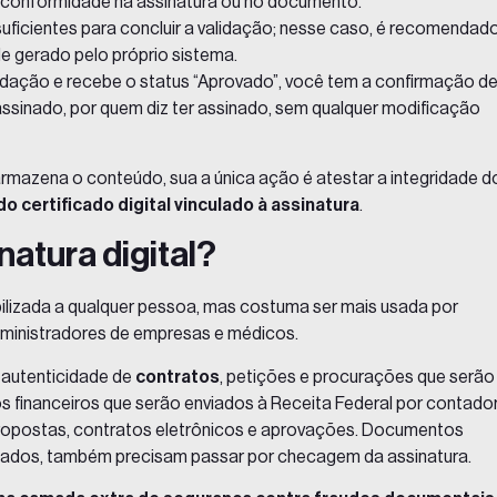
inconformidade na assinatura ou no documento.
uficientes para concluir a validação; nesse caso, é recomendad
de gerado pelo próprio sistema.
alidação e recebe o status “Aprovado”, você tem a confirmação d
ssinado, por quem diz ter assinado, sem qualquer modificação
u armazena o conteúdo, sua a única ação é atestar a integridade d
do certificado digital vinculado à assinatura
.
natura digital?
bilizada a qualquer pessoa, mas costuma ser mais usada por
dministradores de empresas e médicos.
 autenticidade de
contratos
, petições e procurações que serão
 financeiros que serão enviados à Receita Federal por contado
propostas, contratos eletrônicos e aprovações. Documentos
stados, também precisam passar por checagem da assinatura.