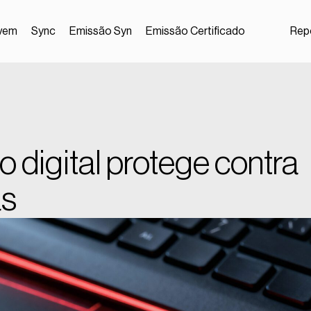
vem
Sync
Emissão Syn
Emissão Certificado
Repo
o digital protege contra
as