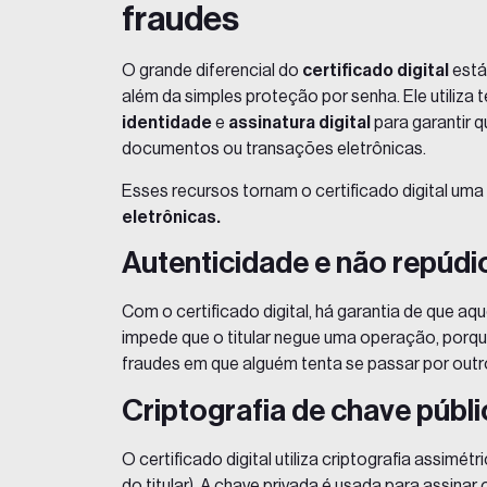
fraudes
O grande diferencial do
certificado digital
está
além da simples proteção por senha. Ele utiliz
identidade
e
assinatura digital
para garantir 
documentos ou transações eletrônicas.
Esses recursos tornam o certificado digital um
eletrônicas.
Autenticidade e não repúdi
Com o certificado digital, há garantia de que aq
impede que o titular negue uma operação, porque a
fraudes em que alguém tenta se passar por outr
Criptografia de chave públi
O certificado digital utiliza criptografia assimét
do titular). A chave privada é usada para assinar 