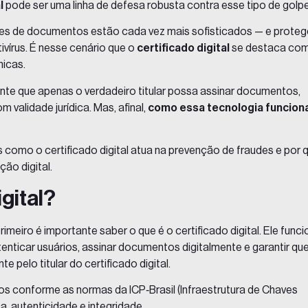
l
pode ser uma linha de defesa robusta contra esse tipo de golp
ações de documentos estão cada vez mais sofisticados — e proteg
ivírus. É nesse cenário que o
certificado digital
se destaca co
nicas.
ante que apenas o verdadeiro titular possa assinar documentos,
 validade jurídica. Mas, afinal,
como essa tecnologia funcion
s como o certificado digital atua na prevenção de fraudes e por 
ção digital.
igital?
imeiro é importante saber o que é o
certificado digital
. Ele func
nticar usuários, assinar documentos digitalmente e garantir qu
 pelo titular do certificado digital.
tidos conforme as normas da
ICP‑Brasil
(Infraestrutura de Chaves
ca, autenticidade e integridade.