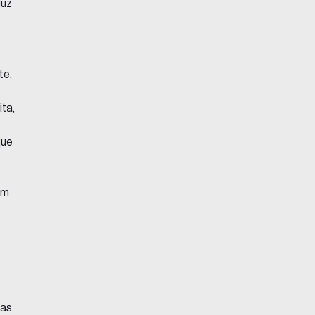
duz
te,
ita,
que
em
uas