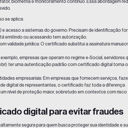
fator, biometria e monitoramento contínuo. Essa abordagem re
evido.
o se aplica:
) e acesso a sistemas do governo: Precisam de identificação for
está emitindo ou acessando tem autorização.
 validade jurídica: O certificado substitui a assinatura manuscr
r exemplo, empresas que operam no regime e‑Social, servidores 
br): ter uma autenticação padrão com certificado digital torna o
tidades empresariais: Em empresas que fornecem serviços, faz
e digital de representantes, o certificado faz toda a diferença.
raz um nível de proteção maior, sobretudo em contextos com risco
icado digital para evitar fraudes
altamente segura para quem busca proteger sua identidade e s