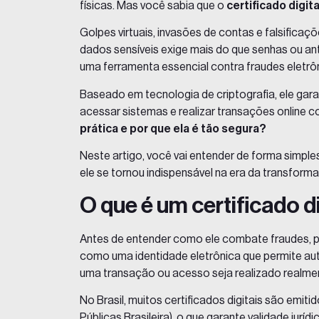
físicas. Mas você sabia que o
certificado digita
Golpes virtuais, invasões de contas e falsific
dados sensíveis exige mais do que senhas ou ant
uma ferramenta essencial contra fraudes eletrô
Baseado em tecnologia de criptografia, ele gar
acessar sistemas e realizar transações online com
prática e por que ela é tão segura?
Neste artigo, você vai entender de forma simple
ele se tornou indispensável na era da transforma
O que é um certificado d
Antes de entender como ele combate fraudes, pr
como uma identidade eletrônica que permite aute
uma transação ou acesso seja realizado realmente
No Brasil, muitos certificados digitais são emi
Públicas Brasileira), o que garante validade jurídi