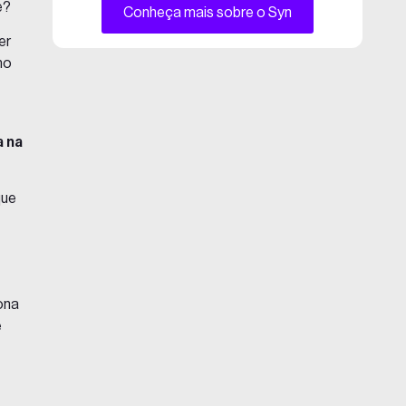
e?
Conheça mais sobre o Syn
er
mo
a na
que
iona
e