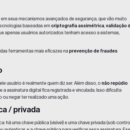
 em seus mecanismos avançados de segurança, que vão muito
a tecnologias baseadas em
criptografia assimétrica
,
validação 
que apenas usuários autorizados tenham acesso a sistemas,
a das ferramentas mais eficazes na
prevenção de fraudes
o
uele usuário é realmente quem diz ser. Além disso, o
não repúdio
 assinatura digital fica registrada e vinculada. Isso dificulta
o ou negar ter realizado uma ação.
ca / privada
rica: há uma chave pública (visível) e uma chave privada (sob contro
ou autenticar, e a chave pública para verificar essa assinatura. Es