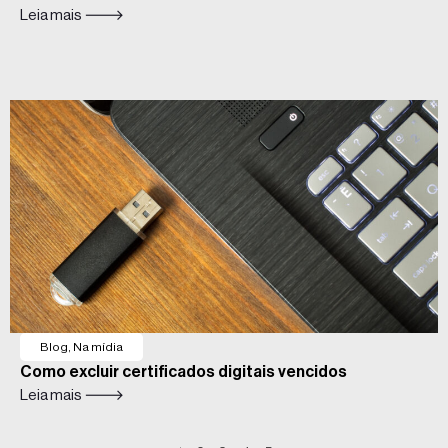
Leia mais 🡒
Blog
,
Na mídia
Como excluir certificados digitais vencidos
Leia mais 🡒