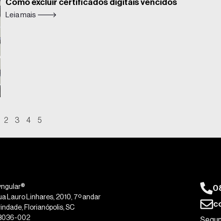
Como excluir certificados digitais vencidos
Leia mais 🡒
2
3
4
5
0
yngular®
ua Lauro Linhares, 2010, 7º andar
c
indade, Florianópolis, SC
8036-002
Segun