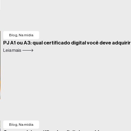
Blog
,
Na mídia
PJ A1 ou A3: qual certificado digital você deve adquiri
Leia mais 🡒
Blog
,
Na mídia