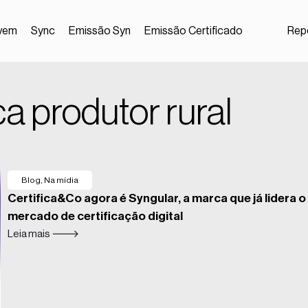
vem
Sync
Emissão Syn
Emissão Certificado
Repo
ca produtor rural
Blog
,
Na mídia
Certifica&Co agora é Syngular, a marca que já lidera o
mercado de certificação digital
Leia mais 🡒