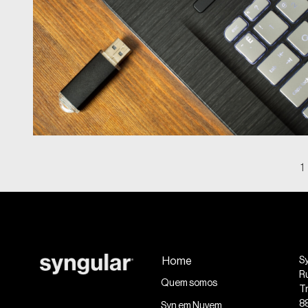
1
Home
S
R
Quem somos
Tr
8
Syn em Nuvem