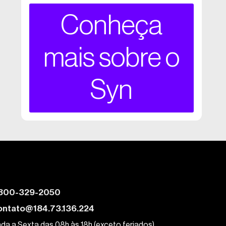
Conheça
mais sobre o
Syn
800-329-2050
ontato@184.73.136.224
da a Sexta das 08h às 18h (exceto feriados)