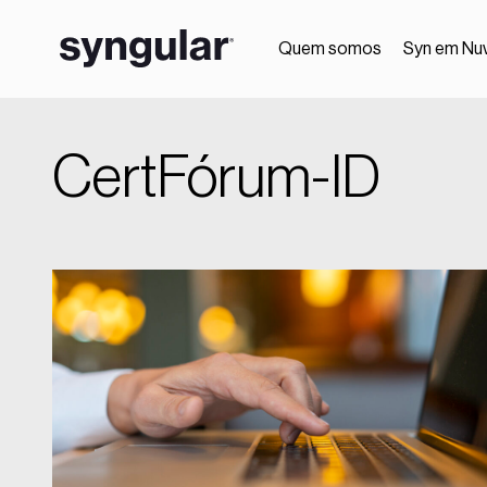
Quem somos
Syn em Nu
CertFórum-ID