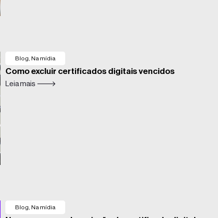
Blog
,
Na mídia
Como excluir certificados digitais vencidos
Leia mais 🡒
Blog
,
Na mídia