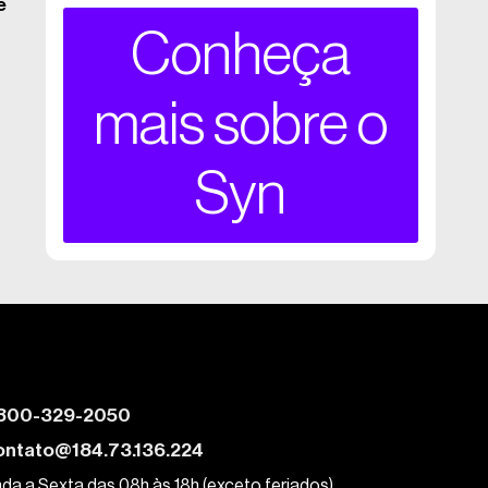
e
Conheça
mais sobre o
Syn
800-329-2050
ontato@184.73.136.224
da a Sexta das 08h às 18h (exceto feriados)