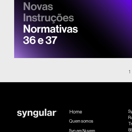
1
Home
S
R
Quem somos
Tr
8
Syn em Nuvem