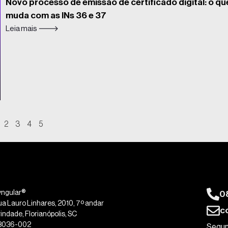
Novo processo de emissão de certificado digital: o qu
muda com as INs 36 e 37
Leia mais 🡒
2
3
4
5
0
yngular®
ua Lauro Linhares, 2010, 7º andar
c
indade, Florianópolis, SC
8036-002
Segun