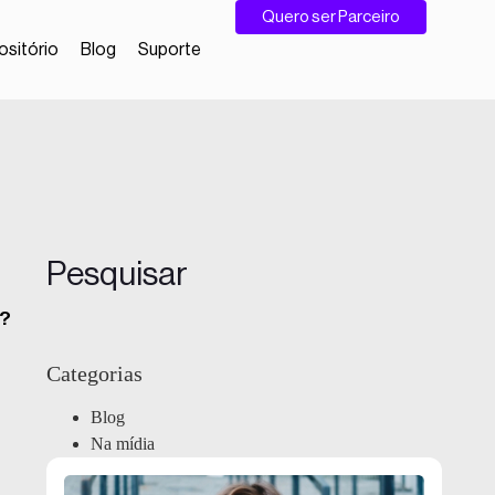
Quero ser Parceiro
sitório
Blog
Suporte
Pesquisar
r?
Categorias
Blog
Na mídia