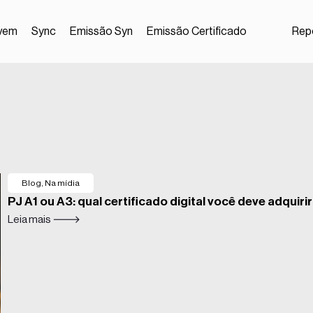
vem
Sync
Emissão Syn
Emissão Certificado
Repo
Blog
,
Na mídia
PJ A1 ou A3: qual certificado digital você deve adquiri
Leia mais 🡒