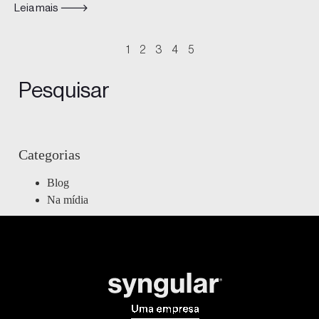
Leia mais 🡒
1
2
3
4
5
Pesquisar
Categorias
Blog
Na mídia