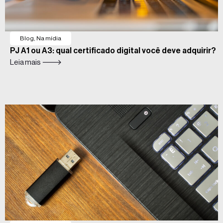
Blog
,
Na mídia
PJ A1 ou A3: qual certificado digital você deve adquirir?
Leia mais 🡒