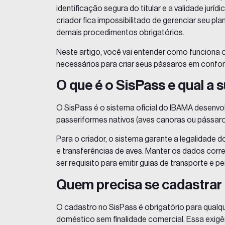
identificação segura do titular e a validade jur
criador fica impossibilitado de gerenciar seu plan
demais procedimentos obrigatórios.
Neste artigo, você vai entender como funciona o
necessários para criar seus pássaros em confo
O que é o SisPass e qual a 
O SisPass é o sistema oficial do IBAMA desenvo
passeriformes nativos (aves canoras ou pássaros
Para o criador, o sistema garante a legalidade d
e transferências de aves. Manter os dados corre
ser requisito para emitir guias de transporte e p
Quem precisa se cadastrar
O cadastro no SisPass é obrigatório para qualqu
doméstico sem finalidade comercial. Essa exigê