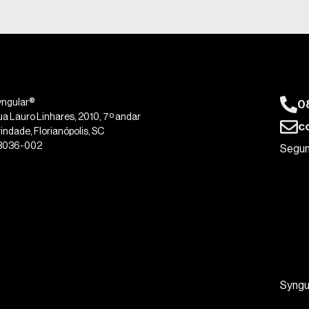
0
yngular®
ua Lauro Linhares, 2010, 7º andar
c
indade, Florianópolis, SC
8036-002
Segun
Syngu