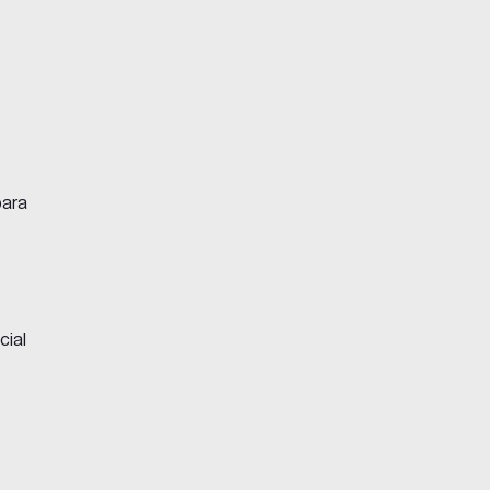
para
cial