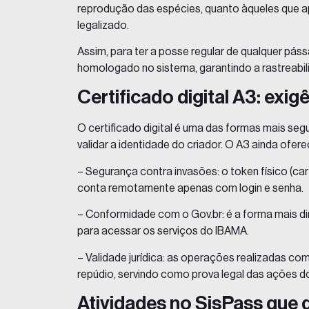
reprodução das espécies, quanto àqueles que a
legalizado.
Assim, para ter a posse regular de qualquer páss
homologado no
sistema
, garantindo a rastreabi
Certificado digital A3: exi
O
certificado digital
é uma das formas mais segu
validar a identidade do criador. O
A3
ainda oferec
–
Segurança
contra invasões: o token físico (c
conta remotamente apenas com login e senha.
– Conformidade com o Gov.br: é a forma mais dire
para acessar os serviços do
IBAMA
.
– Validade jurídica: as operações realizadas co
repúdio, servindo como prova legal das ações do
Atividades no SisPass que