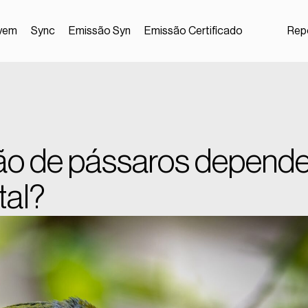
vem
Sync
Emissão Syn
Emissão Certificado
Repo
ção de pássaros depend
tal?