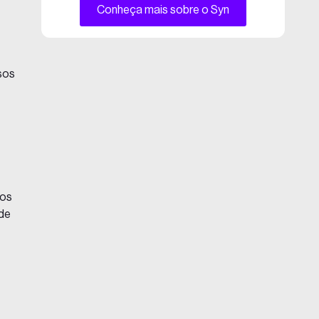
Conheça mais sobre o Syn
sos
tos
 de