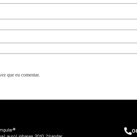
vez que eu comentar.
0
yngular®
ua Lauro Linhares, 2010, 7º andar