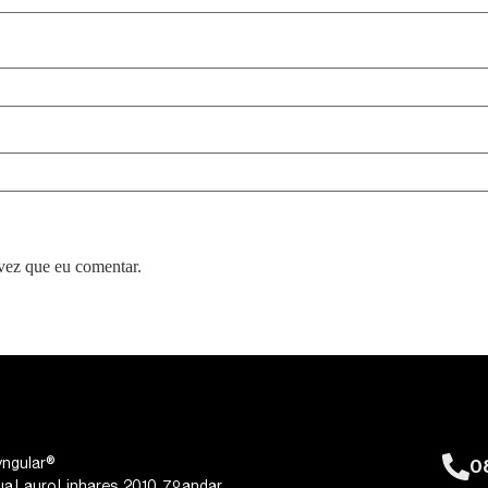
vez que eu comentar.
0
yngular®
ua Lauro Linhares, 2010, 7º andar