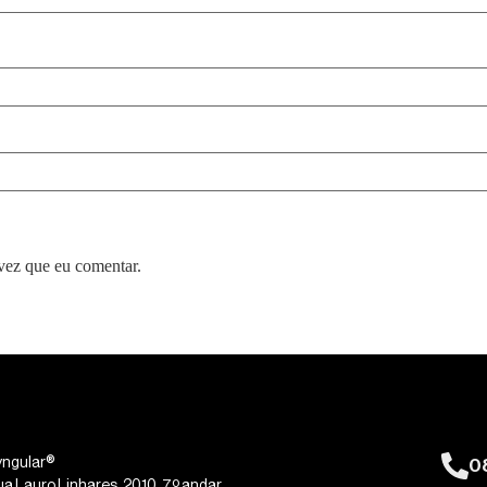
vez que eu comentar.
0
yngular®
ua Lauro Linhares, 2010, 7º andar