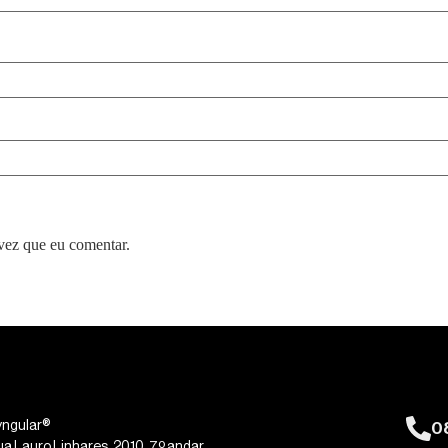
vez que eu comentar.
0
yngular®
ua Lauro Linhares, 2010, 7º andar