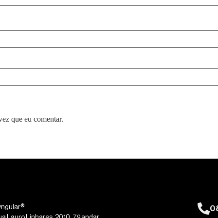
vez que eu comentar.
0
yngular®
ua Lauro Linhares, 2010, 7º andar