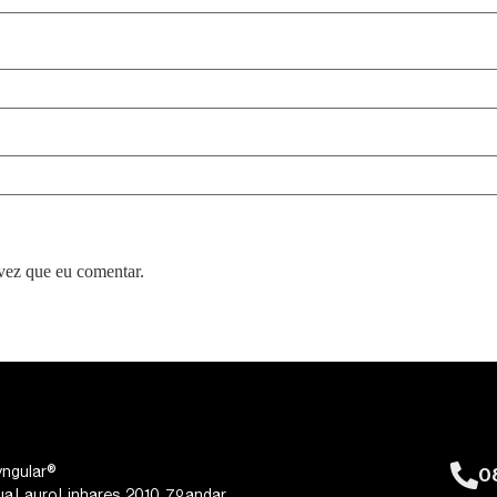
vez que eu comentar.
0
yngular®
ua Lauro Linhares, 2010, 7º andar