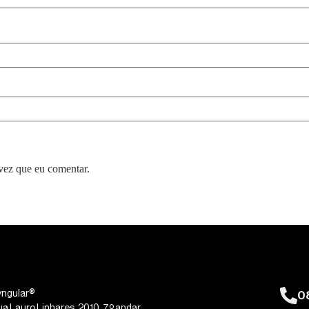
vez que eu comentar.
0
yngular®
ua Lauro Linhares, 2010, 7º andar