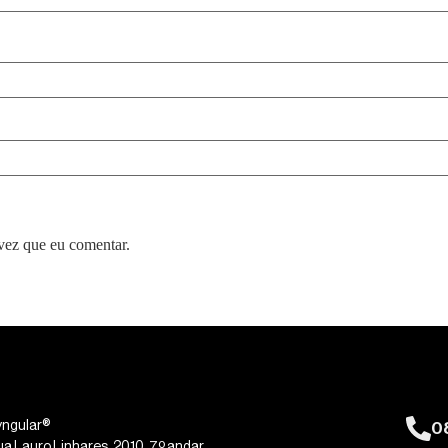
vez que eu comentar.
0
yngular®
ua Lauro Linhares, 2010, 7º andar