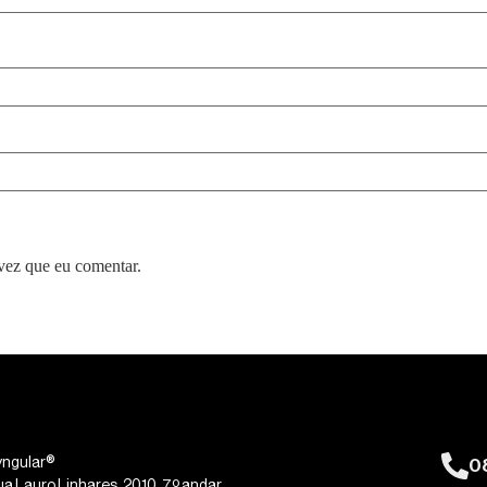
vez que eu comentar.
0
yngular®
ua Lauro Linhares, 2010, 7º andar