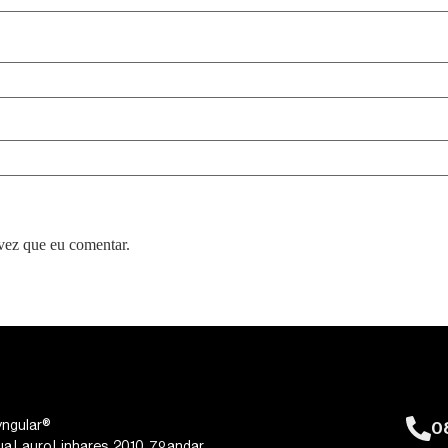
vez que eu comentar.
0
yngular®
ua Lauro Linhares, 2010, 7º andar