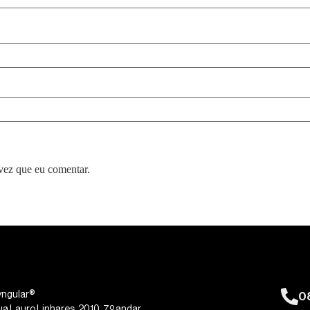
vez que eu comentar.
0
yngular®
ua Lauro Linhares, 2010, 7º andar