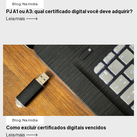
Blog
,
Na mídia
PJ A1 ou A3: qual certificado digital você deve adquirir?
Leia mais 🡒
Blog
,
Na mídia
Como excluir certificados digitais vencidos
Leia mais 🡒