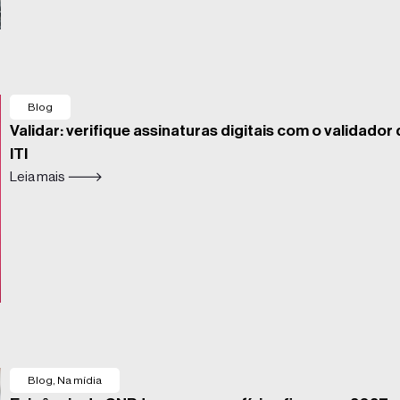
Blog
Validar: verifique assinaturas digitais com o validador
ITI
Leia mais 🡒
Blog
,
Na mídia