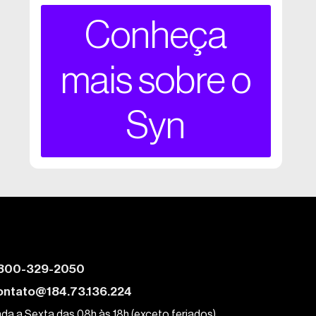
Conheça
mais sobre o
Syn
800-329-2050
ontato@184.73.136.224
da a Sexta das 08h às 18h (exceto feriados)