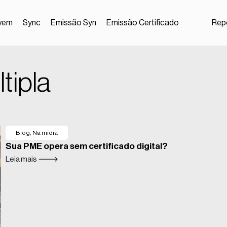
vem
Sync
Emissão Syn
Emissão Certificado
Repo
tipla
Blog
,
Na mídia
Sua PME opera sem certificado digital?
Leia mais 🡒