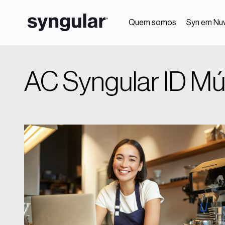
Quem somos
Syn em Nu
AC Syngular ID Múl