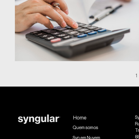
1
Home
S
R
Quem somos
Tr
8
Syn em Nuvem