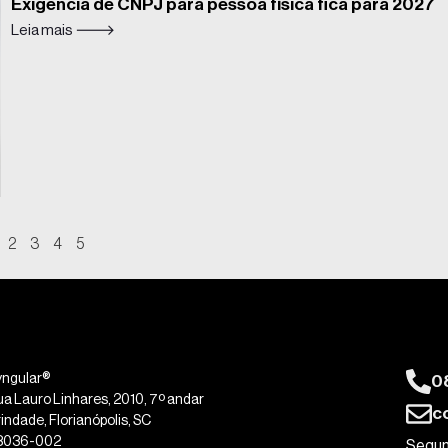
Exigência de CNPJ para pessoa física fica para 2027
Leia mais 🡒
2
3
4
5
0
yngular®
ua Lauro Linhares, 2010, 7º andar
c
indade, Florianópolis, SC
8036-002
Segun