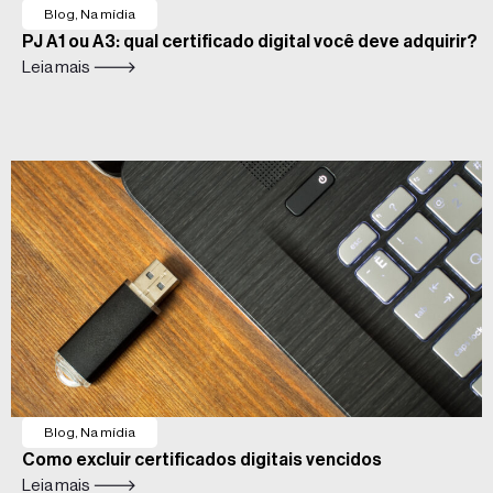
Blog
,
Na mídia
PJ A1 ou A3: qual certificado digital você deve adquirir?
Leia mais 🡒
Blog
,
Na mídia
Como excluir certificados digitais vencidos
Leia mais 🡒