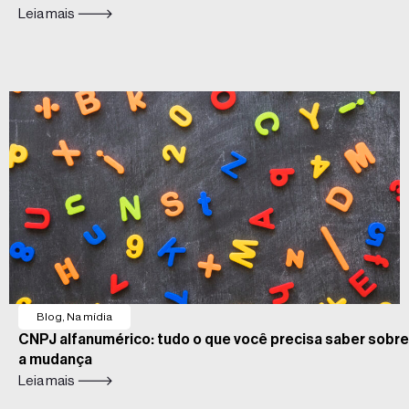
Leia mais 🡒
Blog
,
Na mídia
CNPJ alfanumérico: tudo o que você precisa saber sobre
a mudança
Leia mais 🡒