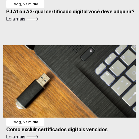
Blog
,
Na mídia
PJ A1 ou A3: qual certificado digital você deve adquirir?
Leia mais 🡒
Blog
,
Na mídia
Como excluir certificados digitais vencidos
Leia mais 🡒