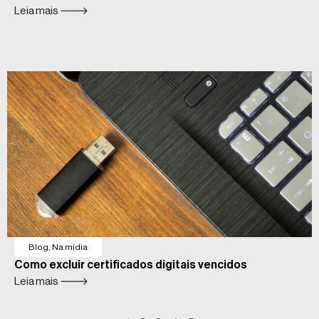
Leia mais 🡒
Blog
,
Na mídia
Como excluir certificados digitais vencidos
Leia mais 🡒