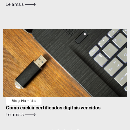
Leia mais 🡒
Blog
,
Na mídia
Como excluir certificados digitais vencidos
Leia mais 🡒