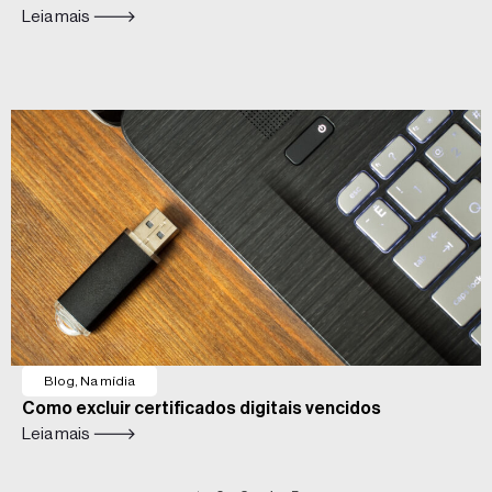
Leia mais 🡒
Blog
,
Na mídia
Como excluir certificados digitais vencidos
Leia mais 🡒