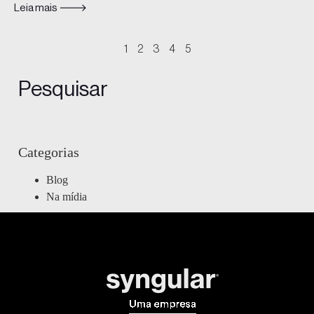
Leia mais 🡒
1
2
3
4
5
Pesquisar
Categorias
Blog
Na mídia