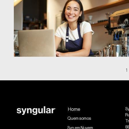
1
Home
S
R
Quem somos
Tr
8
Syn em Nuvem