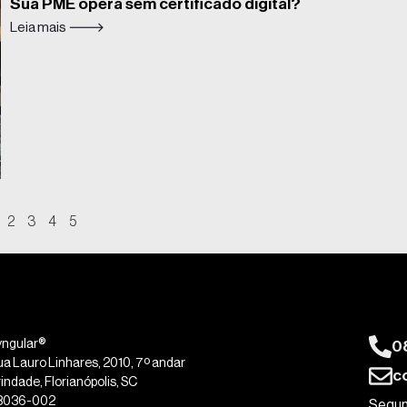
Sua PME opera sem certificado digital?
Leia mais 🡒
2
3
4
5
0
yngular®
ua Lauro Linhares, 2010, 7º andar
c
indade, Florianópolis, SC
8036-002
Segun