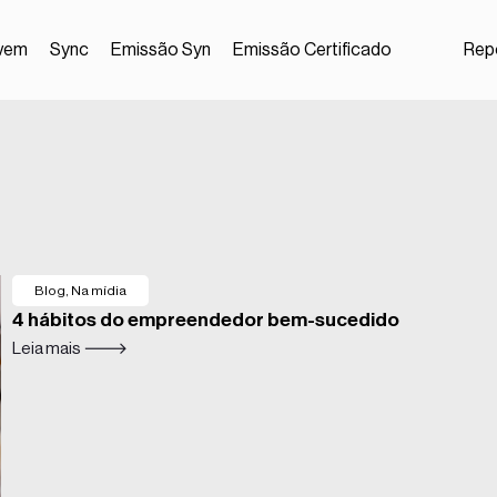
vem
Sync
Emissão Syn
Emissão Certificado
Repo
Blog
,
Na mídia
4 hábitos do empreendedor bem-sucedido
Leia mais 🡒