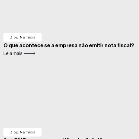
Blog
,
Na mídia
O que acontece se a empresa não emitir nota fiscal?
Leia mais 🡒
Blog
,
Na mídia