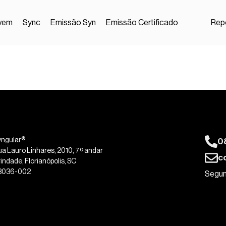
vem
Sync
Emissão Syn
Emissão Certificado
Repo
0
yngular®
ua Lauro Linhares, 2010, 7º andar
c
indade, Florianópolis, SC
8036-002
Segun