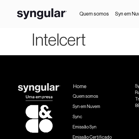
Quem somos
Syn em Nu
Intelcert
Home
S
R
Quem somos
Tr
8
Syn em Nuvem
Sync
Emissão Syn
Emissão Certificado