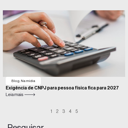
Blog
,
Na mídia
Exigência de CNPJ para pessoa física fica para 2027
Leia mais 🡒
1
2
3
4
5
Pesquisar